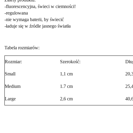
-fluorescencyjna, świeci w ciemności!
-regulowana
-nie wymaga baterii, by świecić
-ładuje się w źródle jasnego światła
Tabela rozmiarów:
Rozmiar:
Szerokość:
Dłu
Small
1,1 cm
20,
Medium
1.7 cm
25,
Large
2,6 cm
40,