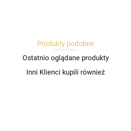
Produkty podobne
Ostatnio oglądane produkty
Inni Klienci kupili również
Ananas
Be
zabawka
pr