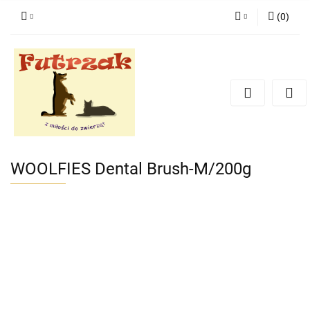
(
0
)
Zaloguj się
Zarejestruj się
Dodaj zgłoszenie
Zgody cookies
WOOLFIES Dental Brush-M/200g